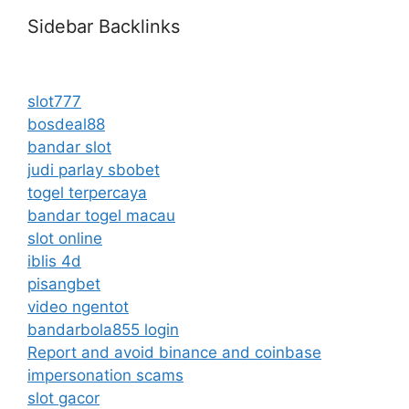
Sidebar Backlinks
slot777
bosdeal88
bandar slot
judi parlay sbobet
togel terpercaya
bandar togel macau
slot online
iblis 4d
pisangbet
video ngentot
bandarbola855 login
Report and avoid binance and coinbase
impersonation scams
slot gacor