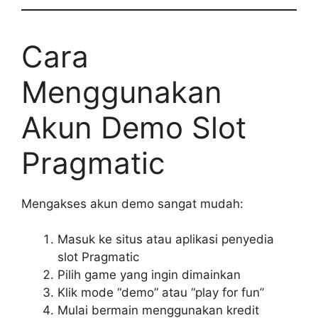
Cara
Menggunakan
Akun Demo Slot
Pragmatic
Mengakses akun demo sangat mudah:
Masuk ke situs atau aplikasi penyedia
slot Pragmatic
Pilih game yang ingin dimainkan
Klik mode “demo” atau “play for fun”
Mulai bermain menggunakan kredit