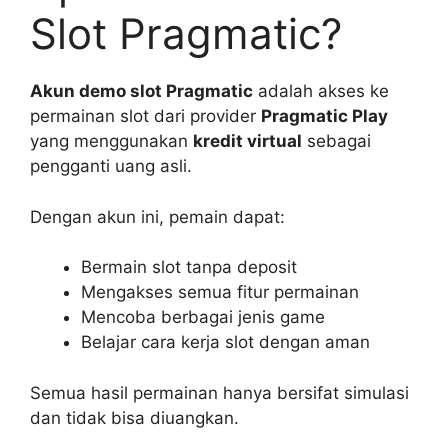
Slot Pragmatic?
Akun demo slot Pragmatic
adalah akses ke
permainan slot dari provider
Pragmatic Play
yang menggunakan
kredit virtual
sebagai
pengganti uang asli.
Dengan akun ini, pemain dapat:
Bermain slot tanpa deposit
Mengakses semua fitur permainan
Mencoba berbagai jenis game
Belajar cara kerja slot dengan aman
Semua hasil permainan hanya bersifat simulasi
dan tidak bisa diuangkan.