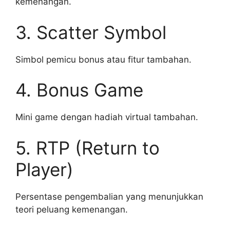
kemenangan.
3. Scatter Symbol
Simbol pemicu bonus atau fitur tambahan.
4. Bonus Game
Mini game dengan hadiah virtual tambahan.
5. RTP (Return to
Player)
Persentase pengembalian yang menunjukkan
teori peluang kemenangan.