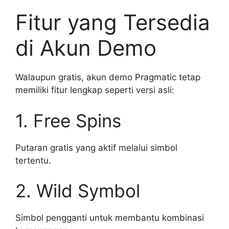
Fitur yang Tersedia
di Akun Demo
Walaupun gratis, akun demo Pragmatic tetap
memiliki fitur lengkap seperti versi asli:
1. Free Spins
Putaran gratis yang aktif melalui simbol
tertentu.
2. Wild Symbol
Simbol pengganti untuk membantu kombinasi